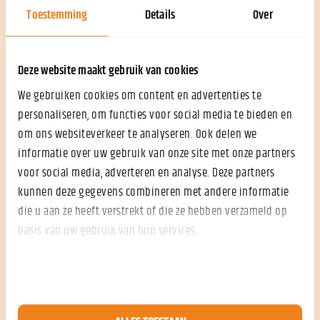
geen bestaansrecht meer heeft, is het verstandig geen
Toestemming
Details
Over
nieuwe schulden aan te gaan en zelf gecontroleerd te
stoppen. Op het Ondernemersplein van de Kamer van
Koophandel lees je
welke stappen je moet zetten om je
Deze website maakt gebruik van cookies
bedrijf te beëindigen
.
We gebruiken cookies om content en advertenties te
3. Zie je nog kansen?
personaliseren, om functies voor social media te bieden en
om ons websiteverkeer te analyseren. Ook delen we
Heb je nog vertrouwen in je onderneming? Bijvoorbeeld
omdat je verwacht dat jouw terras deze zomer weer
informatie over uw gebruik van onze site met onze partners
drukbezocht wordt? Of omdat je nieuwe kansen ontdekt,
voor social media, adverteren en analyse. Deze partners
zoals het openen van een webshop? Houd zicht op de
kunnen deze gegevens combineren met andere informatie
liquiditeit van je onderneming. Hoe lang kun je het
die u aan ze heeft verstrekt of die ze hebben verzameld op
volhouden met je reserves? Check of je ter overbrugging
basis van uw gebruik van hun services.
een beroep kunt doen op
regelingen van de overheid
, zoals
een tegemoetkoming in je loonkosten of tijdelijke
inkomensondersteuning. Werk eventueel een aangepast
businessmodel uit. Lees ook ons blog ‘
In zwaar weer? Keer
het tij met een toekomstproof businessmodel
’.