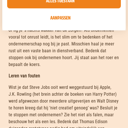
ALLES TOESTAAN
4. Geeft ondernemen je nog energie?
Haal je nog plezier en voldoening uit het
AANPASSEN
ondernemerschap? Ga je ’s ochtends fluitend aan het werk
of lig je ’s nachts wakker van de zorgen? Als ondernemen
vooral tot onrust leidt, is het slim om te bedenken of het
ondernemerschap nog bij je past. Misschien haal je meer
rust uit een vaste baan in dienstverband. Bedenk dat
stoppen ook bij ondernemen hoort. Jij staat aan het roer en
bepaalt de koers.
Leren van fouten
Wist je dat Steve Jobs ooit werd weggestuurd bij Apple,
J.K. Rowling (het brein achter de boeken van Harry Potter)
werd afgewezen door meerdere uitgeverijen en Walt Disney
te horen kreeg dat hij ‘niet creatief genoeg’ was? Besluit je
te stoppen met ondernemen? Zie het niet als falen, maar
beschouw het als een les. Bedenk dat Thomas Edison