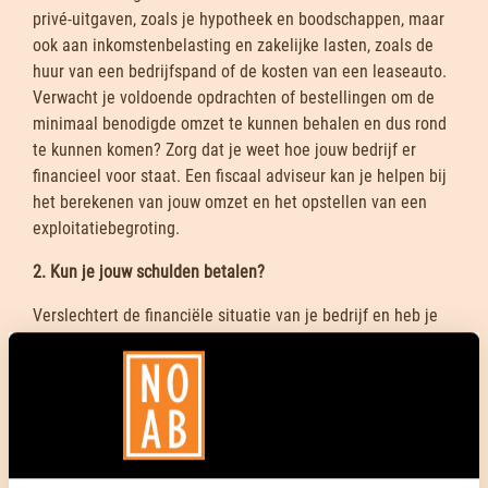
privé-uitgaven, zoals je hypotheek en boodschappen, maar
ook aan inkomstenbelasting en zakelijke lasten, zoals de
huur van een bedrijfspand of de kosten van een leaseauto.
Verwacht je voldoende opdrachten of bestellingen om de
minimaal benodigde omzet te kunnen behalen en dus rond
te kunnen komen? Zorg dat je weet hoe jouw bedrijf er
financieel voor staat. Een fiscaal adviseur kan je helpen bij
het berekenen van jouw omzet en het opstellen van een
exploitatiebegroting.
2. Kun je jouw schulden betalen?
Verslechtert de financiële situatie van je bedrijf en heb je
betalingsachterstanden? Houd zicht op je
betalingsverplichtingen en probeer haalbare regelingen te
treffen. Als het water je aan de lippen staat en je
noodgedwongen gestopt bent met het betalen van je
schuldeisers, dan kunnen zij bij de rechtbank jouw
faillissement aanvragen. Als je zelf inziet dat jouw bedrijf