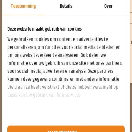
Voorbeeld document
Toestemming
Details
Over
Email
*
bekijken
Bekijk voorbeeld
Deze website maakt gebruik van cookies
Opt-in bron
We gebruiken cookies om content en advertenties te
Inhoudsopgave
Ja, ik wil per e-mail updates en relevante content ontvangen. 
personaliseren, om functies voor social media te bieden en
moment afmelden.
om ons websiteverkeer te analyseren. Ook delen we
informatie over uw gebruik van onze site met onze partners
Document details
voor social media, adverteren en analyse. Deze partners
Stuur mij de whitepaper
kunnen deze gegevens combineren met andere informatie
Aanvullende informatie
die u aan ze heeft verstrekt of die ze hebben verzameld op
basis van uw gebruik van hun services.