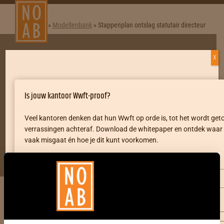
Home
»
Modellenbank
»
Stappenplan ontslag statutair directeur
X
ChecklistStappenplan
Stappenplan ontslag statutair
Is jouw kantoor Wwft-proof?
directeur
Veel kantoren denken dat hun Wwft op orde is, tot het wordt ge
verrassingen achteraf. Download de whitepaper en ontdek waar he
vaak misgaat én hoe je dit kunt voorkomen.
Laatste update: 29 juni 2026
Voornaam
*
Ben je al NOAB-lid?
*